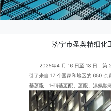
济宁市圣奥精细化
2025年4 月 16 日至 18 
引了来自 17 个国家和地区的 65
基蒽醌、1-硝基蒽醌、蒽醌、溴氨